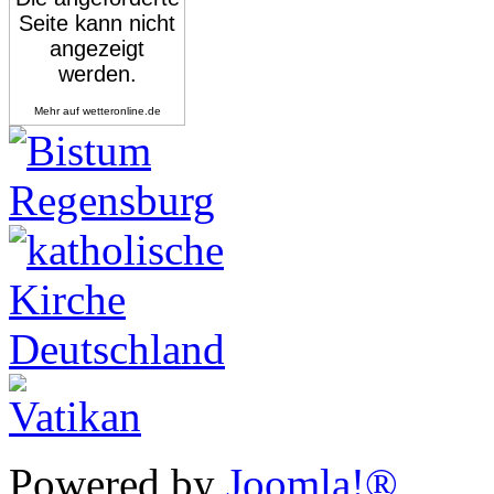
Mehr auf
wetteronline.de
Powered by
Joomla!®