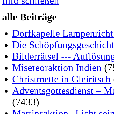
Info schließen
alle Beiträge
Dorfkapelle Lampenrich
Die Schöpfungsgeschich
Bilderrätsel --- Auflösun
Misereoraktion Indien
(7
Christmette in Gleiritsch
Adventsgottesdienst – M
(7433)
Martinsaktion „Licht sei